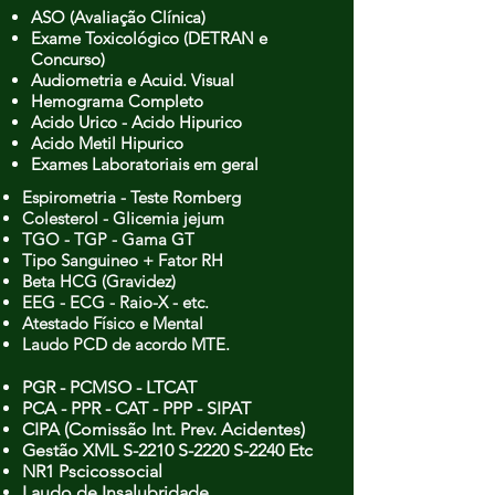
ASO (Avaliação Clínica)
Exame Toxicológico (DETRAN e
Concurso)
Audiometria e
Acuid. Visual
Hemograma Completo
Acido Urico - Acido Hipurico
Acido Metil Hipurico
Exames Laboratoriais em geral
Espirometria - Teste Romberg
Colesterol - Glicemia jejum
TGO - TGP - Gama GT
Tipo Sanguineo + Fator RH
Beta HCG (Gravidez)
EEG - ECG - Raio-X - etc.
Atestado Físico e Mental
Laudo PCD de acordo MTE.
PGR - PCMSO -
LTCAT
PCA - PPR - CAT - PPP - SIPAT
CIPA (Comissão Int. Prev. Acidentes)
Gestão XML S-2210 S-2220 S-2240 Etc
NR1 Pscicossocial
Laudo de Insalubridade