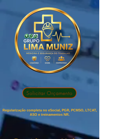
Solicitar Orçamento
Regularização completa no eSocial, PGR, PCMSO, LTCAT,
ASO e treinamentos NR.