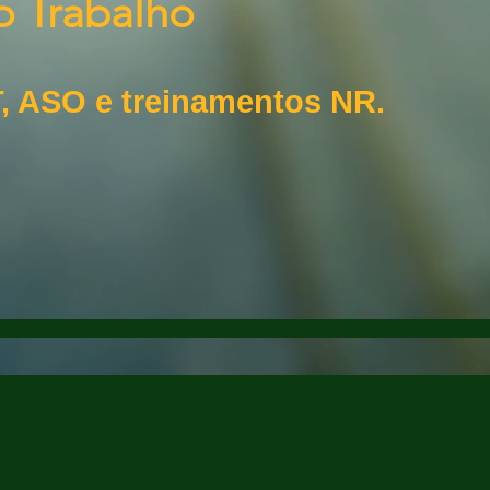
o Trabalho
, ASO e treinamentos NR.
TO
CLIENTES