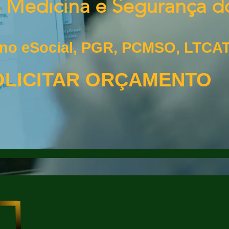
m Medicina e Segurança d
 no eSocial, PGR, PCMSO, LTCAT
LICITAR ORÇAMENTO
URANÇA
MEIO AMBIENTE
CONTA