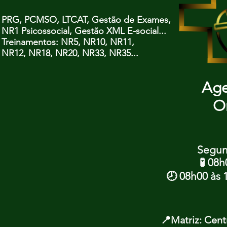
PRG, PCMSO, LTCAT, Gestão de Exames
,
NR1 Psicossocial, Gestão XML E-social...
Treinamentos: NR5, NR10, NR11,
NR12, NR18,
NR20, NR33, NR35...
Age
O
Segund
🧪 08
🕗 08h00 às 
📍Matriz:
Centr