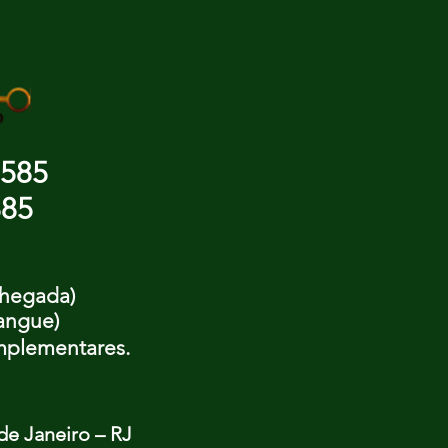
9585
ENVIAR
885
chegada)
Sangue)
mplementares.
 de Janeiro – RJ