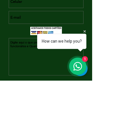
How can we help you?
1
ENVIAR
PRG, PCMSO, LTCAT, Gestão de Exames
,
NR1 Psicossocial, Gestão XML E-social...
Treinamentos: NR5, NR10, NR11,
NR12, NR18,
NR20, NR33, NR35...