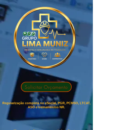
Solicitar Orçamento
Regularização completa no eSocial, PGR, PCMSO, LTCAT,
ASO e treinamentos NR.